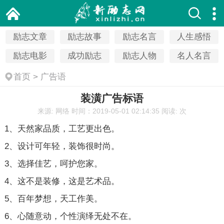
励志文章
励志故事
励志名言
人生感悟
励志电影
成功励志
励志人物
名人名言
首页
>
广告语
装潢广告标语
来源: 网络
时间：2019-05-01 02:14:35
阅读:
次
1、天然家品质，工艺更出色。
2、设计可年轻，装饰很时尚。
3、选择佳艺，呵护您家。
4、这不是装修，这是艺术品。
5、百年梦想，天工作美。
6、心随意动，个性演绎无处不在。