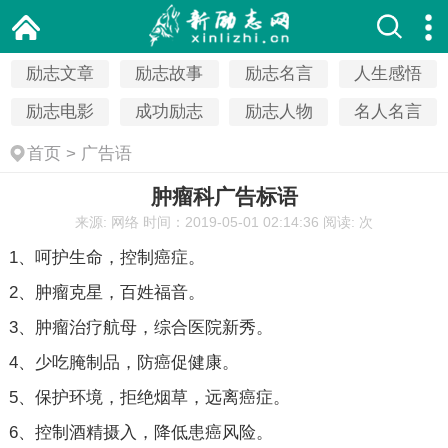
励志文章
励志故事
励志名言
人生感悟
励志电影
成功励志
励志人物
名人名言
首页
>
广告语
肿瘤科广告标语
来源: 网络
时间：2019-05-01 02:14:36
阅读:
次
1、呵护生命，控制癌症。
2、肿瘤克星，百姓福音。
3、肿瘤治疗航母，综合医院新秀。
4、少吃腌制品，防癌促健康。
5、保护环境，拒绝烟草，远离癌症。
6、控制酒精摄入，降低患癌风险。