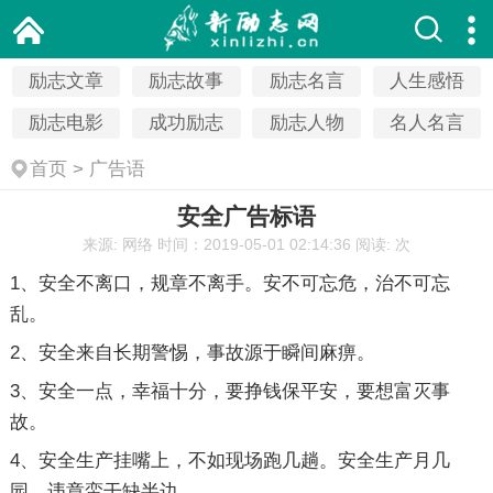
励志文章
励志故事
励志名言
人生感悟
励志电影
成功励志
励志人物
名人名言
首页
>
广告语
安全广告标语
来源: 网络
时间：2019-05-01 02:14:36
阅读:
次
1、安全不离口，规章不离手。安不可忘危，治不可忘
乱。
2、安全来自长期警惕，事故源于瞬间麻痹。
3、安全一点，幸福十分，要挣钱保平安，要想富灭事
故。
4、安全生产挂嘴上，不如现场跑几趟。安全生产月几
园，违章蛮干缺半边。