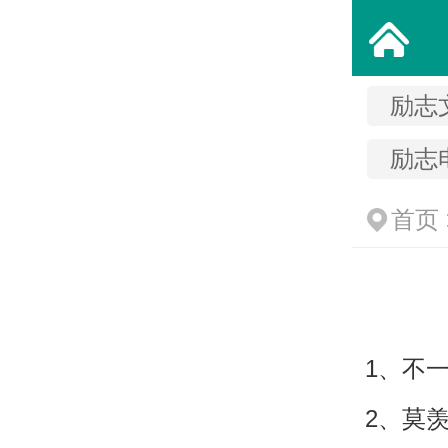
励志
励志
首页
1、不
2、莫