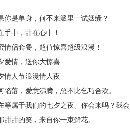
如果你是单身，何不来派里一试姻缘？
捧在手中，甜在心中！
甜蜜情侣套餐，超值惊喜超级浪漫！
七夕爱情，送你大惊喜
七夕情人节浪漫情人夜
银河陷落，爱意沸腾，总不比乞巧合欢。
我在等属于我们的七夕之夜。你会来吗？我
她那甜甜的笑，来自你一束鲜花。