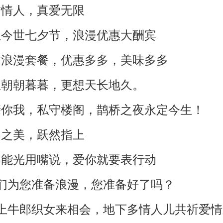
夕情人，真爱无限
生今世七夕节，浪漫优惠大酬宾
夕浪漫套餐，优惠多多，美味多多
想朝朝暮暮，更想天长地久。
亲你我，私守楼阁，鹊桥之夜永定今生！
动之美，跃然指上
不能光用嘴说，爱你就要表行动
我们为您准备浪漫，您准备好了吗？
天上牛郎织女来相会，地下多情人儿共祈爱