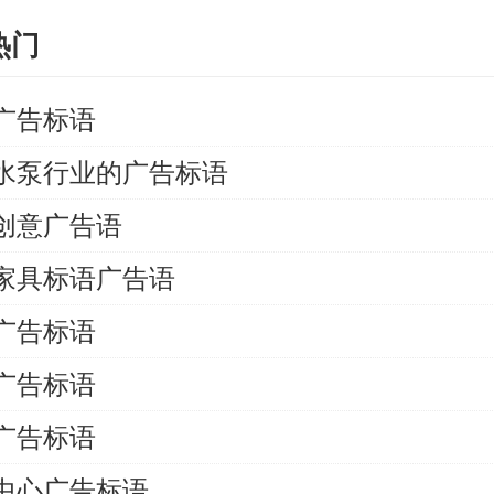
热门
广告标语
水泵行业的广告标语
创意广告语
家具标语广告语
广告标语
广告标语
广告标语
中心广告标语