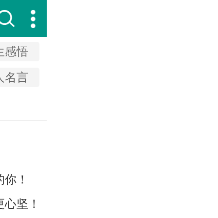
生感悟
人名言
的你！
更心坚！