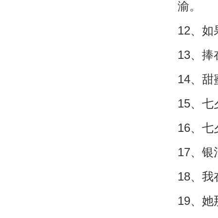
渝。
12、
13、
14、
15、
16、
17、
18、
19、