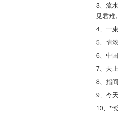
3、流
见君难
4、一
5、情
6、中
7、天
8、指
9、今
10、*