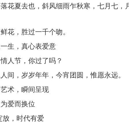
水落花夏去也，斜风细雨乍秋寒，七月七，
。
束鲜花，胜过一千个吻。
浓一生，真心表爱意
国情人节，你过了吗？
上人间，岁岁年年，今宵团圆，惟愿永远。
间艺术，瞬间呈现
天为爱而换位
*绽放，时代有爱