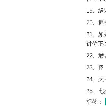
19、缘
20、
21、
讲你正
22、爱
23、
24、
25、
标签：