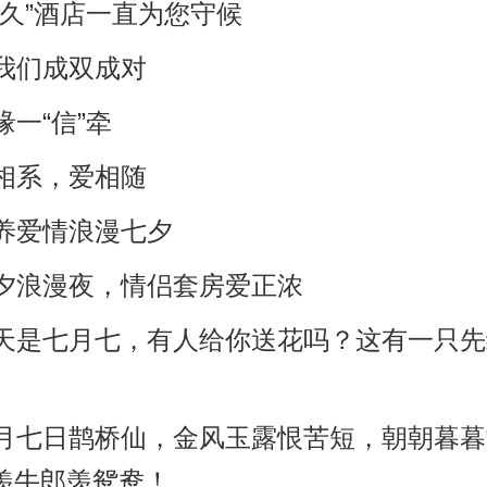
长久”酒店一直为您守候
让我们成双成对
缘一“信”牵
心相系，爱相随
驯养爱情浪漫七夕
七夕浪漫夜，情侣套房爱正浓
今天是七月七，有人给你送花吗？这有一只
七月七日鹊桥仙，金风玉露恨苦短，朝朝暮
羡牛郎羡鸳鸯！