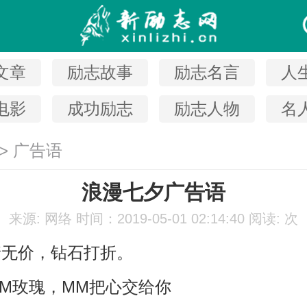
文章
励志故事
励志名言
人
电影
成功励志
励志人物
名
>
广告语
浪漫七夕广告语
来源: 网络
时间：2019-05-01 02:14:40
阅读:
次
情无价，钻石打折。
MM玫瑰，MM把心交给你