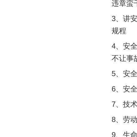
违章蛮
3、讲
规程
4、安
不让事
5、安
6、安
7、技
8、劳
9、生