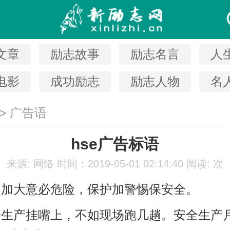
文章
励志故事
励志名言
人
电影
成功励志
励志人物
名
>
广告语
hse广告标语
来源: 网络
时间：2019-05-01 02:14:40
阅读:
次
知加大意必危险，保护加警惕保安全。
全生产挂嘴上，不如现场跑几趟。安全生产