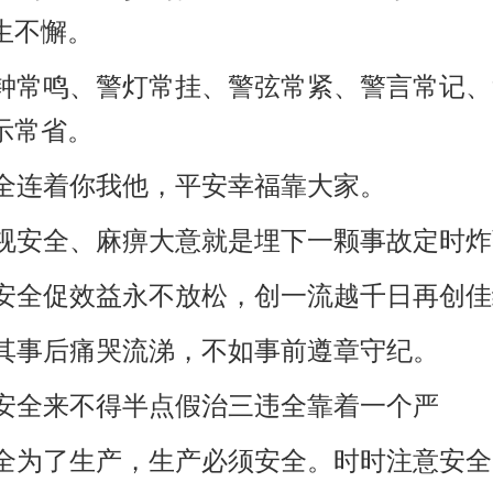
生不懈。
警钟常鸣、警灯常挂、警弦常紧、警言常记
示常省。
安全连着你我他，平安幸福靠大家。
忽视安全、麻痹大意就是埋下一颗事故定时
抓安全促效益永不放松，创一流越千日再创
与其事后痛哭流涕，不如事前遵章守纪。
抓安全来不得半点假治三违全靠着一个严
安全为了生产，生产必须安全。时时注意安