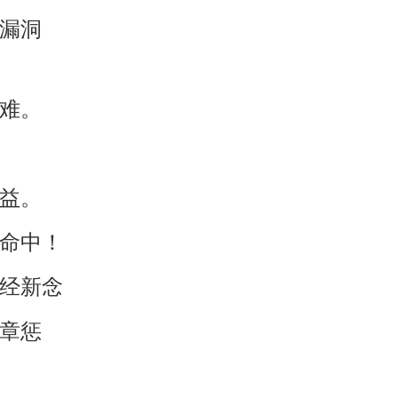
格漏洞
灾难。
受益。
生命中！
老经新念
违章惩