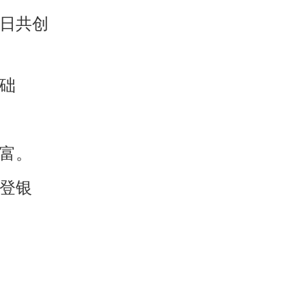
安日共创
础
财富。
，登银