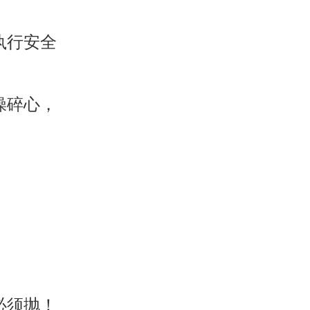
执行安全
操碎心，
必须抛！