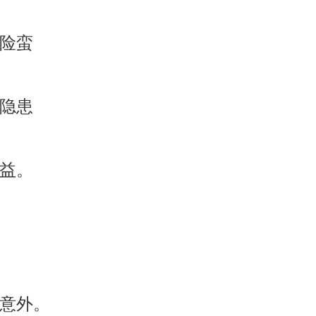
冒险蛮
惕隐患
效益。
出意外。