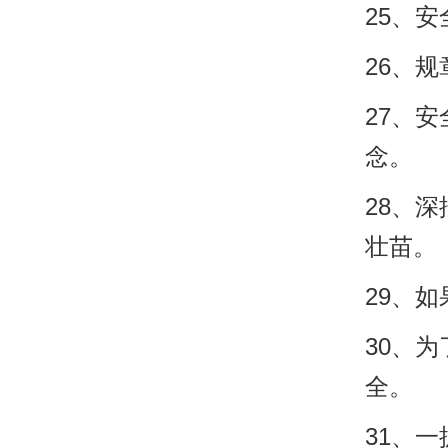
25、
26、
27、
念。
28、
壮苗。
29、
30、
全。
31、