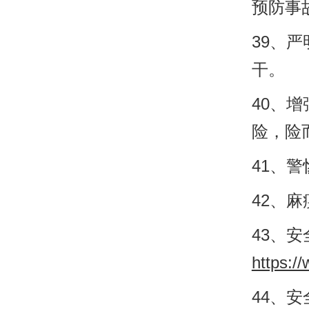
预防事
39、
干。
40、
险，险
41、
42、
43、
https://
44、