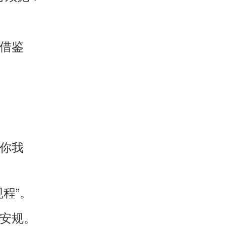
也借鉴
来你我
程”。
守安规。