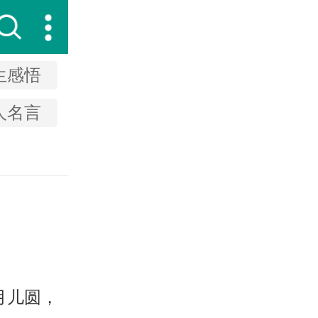
生感悟
人名言
月儿圆，