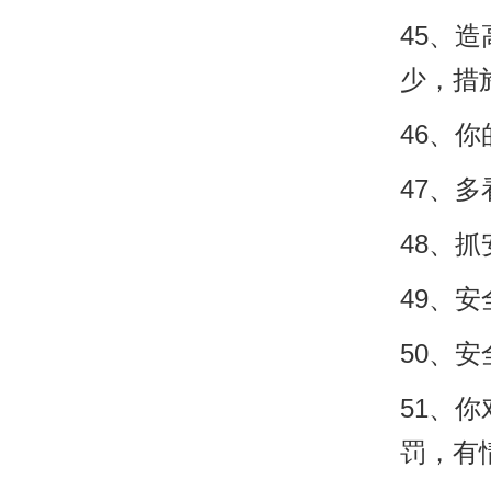
45、
少，措
46、
47、
48、
49、
50、
51、
罚，有