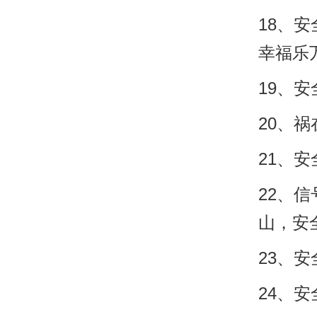
18、
幸福乐
19、
20、
21、
22、
山，安
23、
24、