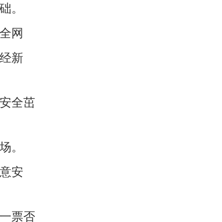
基础。
安全网
老经新
植安全茁
现场。
注意安
、一票否