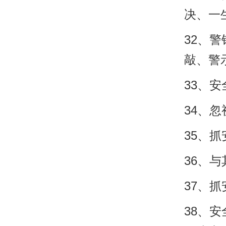
决、一
32、
敲、警
33、
34、
35、
36、
37、
38、