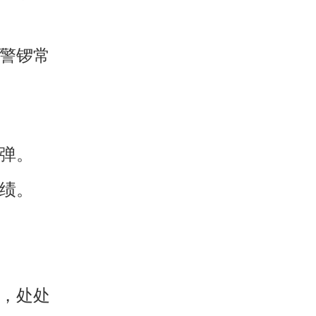
、警锣常
炸弹。
佳绩。
全，处处