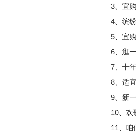
3、宜
4、缤
5、宜
6、逛
7、十
8、适
9、新
10、
11、