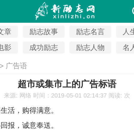
文章
励志故事
励志名言
人
电影
成功励志
励志人物
名
>
广告语
超市或集市上的广告标语
来源: 网络
时间：2019-05-01 02:14:37
阅读:
次
利生活，购得满意。
心回报，诚意奉送。