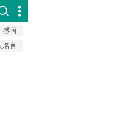
生感悟
人名言