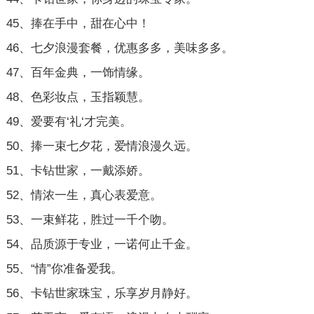
45、捧在手中，甜在心中！
46、七夕浪漫套餐，优惠多多，美味多多。
47、百年金典，一饰情缘。
48、色彩妆点，玉指颖慧。
49、爱要有‘礼‘才完美。
50、捧一束七夕花，爱情浪漫久远。
51、卡钻世家，一戴添娇。
52、情浓一生，真心表爱意。
53、一束鲜花，胜过一千个吻。
54、品质源于专业，一诺何止千金。
55、“情”你准备爱我。
56、卡钻世家珠宝，乐享岁月静好。